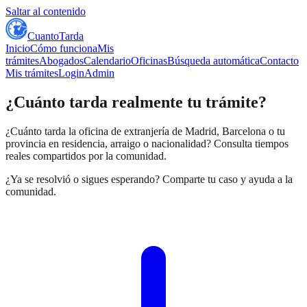
Saltar al contenido
CuantoTarda
Inicio
Cómo funciona
Mis
trámites
Abogados
Calendario
Oficinas
Búsqueda automática
Contacto
Mis trámites
Login
Admin
¿Cuánto tarda realmente
tu trámite
?
¿Cuánto tarda la oficina de extranjería de Madrid, Barcelona o tu
provincia en residencia, arraigo o nacionalidad? Consulta tiempos
reales compartidos por la comunidad.
¿Ya se resolvió o sigues esperando? Comparte tu caso y ayuda a la
comunidad.